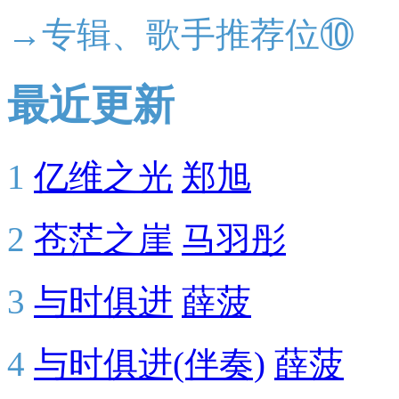
→专辑、歌手推荐位⑩
最近更新
1
亿维之光
郑旭
2
苍茫之崖
马羽彤
3
与时俱进
薛菠
4
与时俱进(伴奏)
薛菠