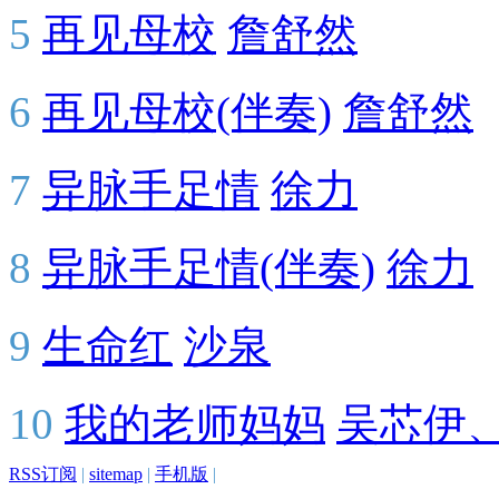
5
再见母校
詹舒然
6
再见母校(伴奏)
詹舒然
7
异脉手足情
徐力
8
异脉手足情(伴奏)
徐力
9
生命红
沙泉
10
我的老师妈妈
吴芯伊
RSS订阅
|
sitemap
|
手机版
|