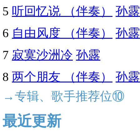
5
听回忆说 （伴奏）
孙露
6
自由风度 （伴奏）
孙露
7
寂寞沙洲冷
孙露
8
两个朋友 （伴奏）
孙露
→专辑、歌手推荐位⑩
最近更新