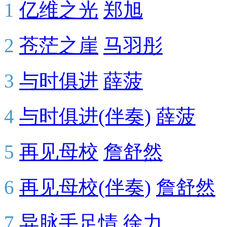
1
亿维之光
郑旭
2
苍茫之崖
马羽彤
3
与时俱进
薛菠
4
与时俱进(伴奏)
薛菠
5
再见母校
詹舒然
6
再见母校(伴奏)
詹舒然
7
异脉手足情
徐力