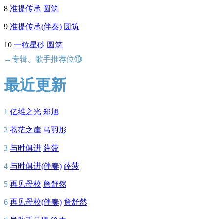
8
准提传承
圆筑
9
准提传承(伴奏)
圆筑
10
一粒星砂
圆筑
→专辑、歌手推荐位⑩
最近更新
1
亿维之光
郑旭
2
苍茫之崖
马羽彤
3
与时俱进
薛菠
4
与时俱进(伴奏)
薛菠
5
再见母校
詹舒然
6
再见母校(伴奏)
詹舒然