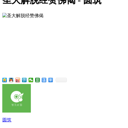
圣大解脱经赞佛偈 - 圆筑
圆筑