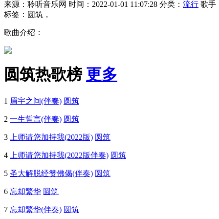
来源：聆听音乐网
时间：2022-01-01 11:07:28
分类：
流行
歌手
标签：圆筑，
歌曲介绍：
圆筑热歌榜
更多
1
眉宇之间(伴奏)
圆筑
2
一生誓言(伴奏)
圆筑
3
上师请您加持我(2022版)
圆筑
4
上师请您加持我(2022版伴奏)
圆筑
5
圣大解脱经赞佛偈(伴奏)
圆筑
6
忘却繁华
圆筑
7
忘却繁华(伴奏)
圆筑