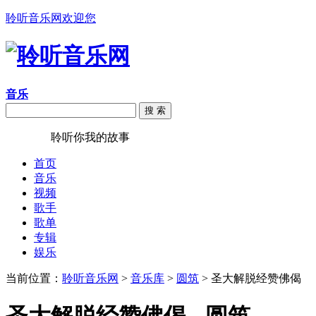
聆听音乐网欢迎您
音乐
搜 索
聆听音乐
聆听你我的故事
首页
音乐
视频
歌手
歌单
专辑
娱乐
当前位置：
聆听音乐网
>
音乐库
>
圆筑
> 圣大解脱经赞佛偈