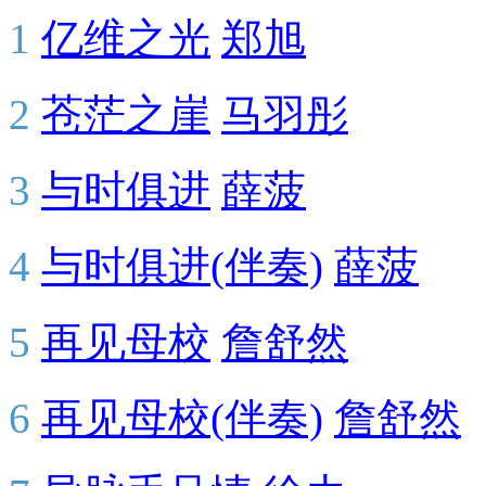
1
亿维之光
郑旭
2
苍茫之崖
马羽彤
3
与时俱进
薛菠
4
与时俱进(伴奏)
薛菠
5
再见母校
詹舒然
6
再见母校(伴奏)
詹舒然