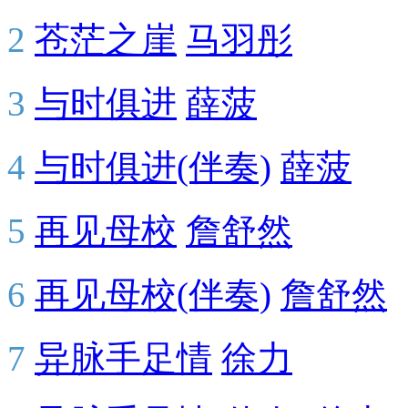
2
苍茫之崖
马羽彤
3
与时俱进
薛菠
4
与时俱进(伴奏)
薛菠
5
再见母校
詹舒然
6
再见母校(伴奏)
詹舒然
7
异脉手足情
徐力