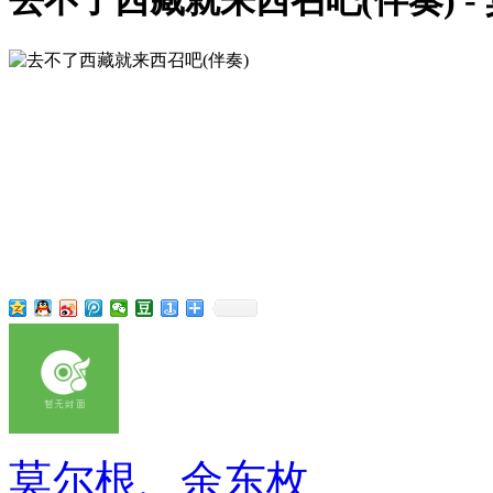
去不了西藏就来西召吧(伴奏) -
莫尔根、余东枚