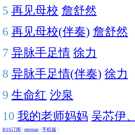
5
再见母校
詹舒然
6
再见母校(伴奏)
詹舒然
7
异脉手足情
徐力
8
异脉手足情(伴奏)
徐力
9
生命红
沙泉
10
我的老师妈妈
吴芯伊
RSS订阅
|
sitemap
|
手机版
|