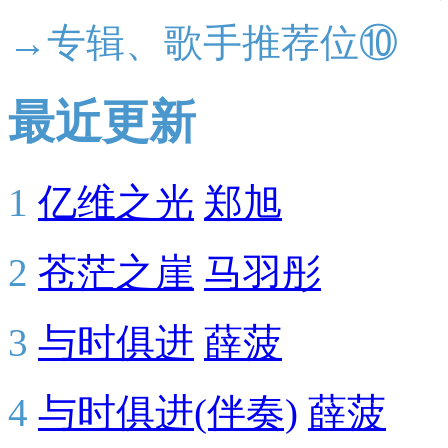
→专辑、歌手推荐位⑩
最近更新
1
亿维之光
郑旭
2
苍茫之崖
马羽彤
3
与时俱进
薛菠
4
与时俱进(伴奏)
薛菠