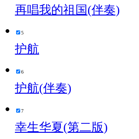
再唱我的祖国(伴奏)
5
护航
6
护航(伴奏)
7
幸生华夏(第二版)