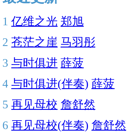
1
亿维之光
郑旭
2
苍茫之崖
马羽彤
3
与时俱进
薛菠
4
与时俱进(伴奏)
薛菠
5
再见母校
詹舒然
6
再见母校(伴奏)
詹舒然