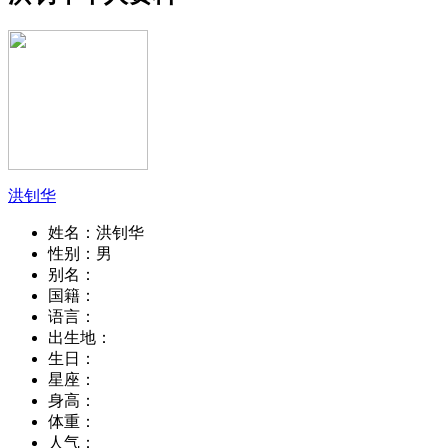
洪钊华
姓名：
洪钊华
性别：
男
别名：
国籍：
语言：
出生地：
生日：
星座：
身高：
体重：
人气：