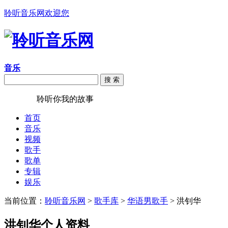
聆听音乐网欢迎您
音乐
搜 索
聆听音乐
聆听你我的故事
首页
音乐
视频
歌手
歌单
专辑
娱乐
当前位置：
聆听音乐网
>
歌手库
>
华语男歌手
> 洪钊华
洪钊华个人资料