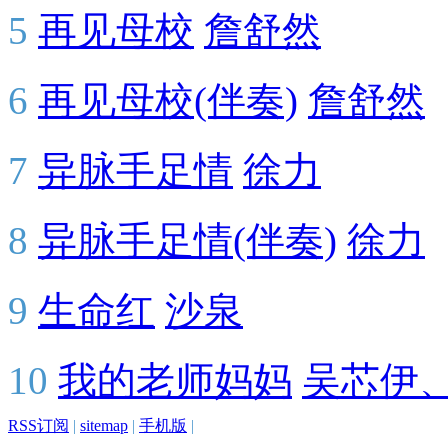
5
再见母校
詹舒然
6
再见母校(伴奏)
詹舒然
7
异脉手足情
徐力
8
异脉手足情(伴奏)
徐力
9
生命红
沙泉
10
我的老师妈妈
吴芯伊
RSS订阅
|
sitemap
|
手机版
|