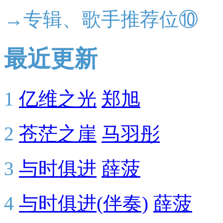
→专辑、歌手推荐位⑩
最近更新
1
亿维之光
郑旭
2
苍茫之崖
马羽彤
3
与时俱进
薛菠
4
与时俱进(伴奏)
薛菠