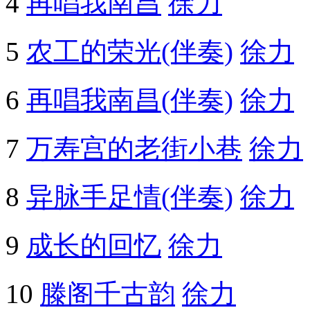
4
再唱我南昌
徐力
5
农工的荣光(伴奏)
徐力
6
再唱我南昌(伴奏)
徐力
7
万寿宫的老街小巷
徐力
8
异脉手足情(伴奏)
徐力
9
成长的回忆
徐力
10
滕阁千古韵
徐力