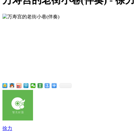
万寿宫的老街小巷(伴奏) - 徐力
徐力